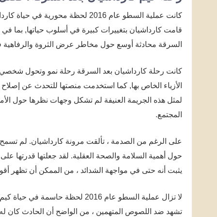
كانت عملية السطو عام 2016 لحظة محور
قامت كارداشيان بتغييرات كبيرة في أسلوب حياتها, بما في 
السرقة محادثة أوسع حول مخاطر عرض الثروة والرفاهية ف
كانت رحلة كارداشيان بعد السرقة رحلة نمو وتحول شخصي. بي
الأزياء الخاص بها, كما استخدمت منصتها للتحدث عن إصلاح الع
لمثل هذه الجريمة العنيفة لم تشكل وجهات نظرها حول الأمن
المجتمع.
على الرغم من الصدمة ، تألقت مرونة كارداشيان. لم تسمح ل
حول أهمية السلامة والصحة العقلية. لقد جعلتها قدرتها على 
يثبت أنه حتى في مواجهة الشدائد ، من الممكن أن تظهر أقو
لا تزال عملية السطو عام 2016 لحظة
تشهد ضد اللصوص المتهمين ، من الواضح أن الحادث كان له تأثي