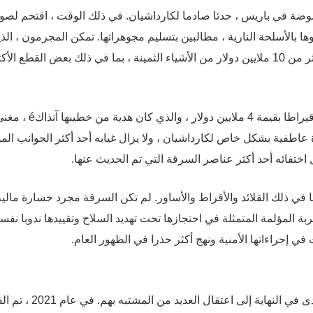
وقعت خلال أسبوع الموضة في باريس ، حدثا صادما لكارداشيان. في ذلك الوقت ، اقتحم ل
ا بالأسلحة النارية ، مطالبين بتسليم مجوهراتها. تمكن المجرمون ، الذ
كانوا يخططون للسرقة لبعض الوقت ، من الحصول على أكثر من 10 ملايين دولار من الأشياء الثمينة ، بما في ذلك بعض القطع الأ
وكان من بين الأشياء المسروقة خاتم من الألماس عيار 20 قيراطا بقيمة 4 ملايين دولار ، والذي كان هدية من خطي
 عاطفية بشكل خاص لكارداشيان ، ولا يزال غيابه أحد أكثر الجوانب المؤ
ل اختفائه أحد أكثر عناصر السرقة التي تم الحديث عنها.
من المجوهرات ، بما في ذلك القلائد والأقراط والأساور. لم تكن السرقة مجرد خسارة مالي
ربة المؤلمة المتمثلة في احتجازها تحت تهديد السلاح وتقييدها ندوبا نفس
ي إجراءاتها الأمنية ونهج أكثر حذرا في الظهور العام.
بعد السرقة ، بدأت السلطات الفرنسية تحقيقا مكثفا ، مما أدى في النهاية إلى اعتق