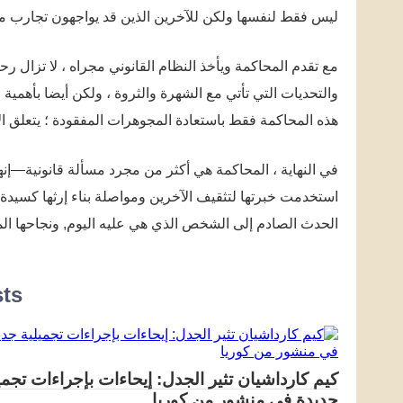
ليس فقط لنفسها ولكن للآخرين الذين قد يواجهون تجارب مم
مع تقدم المحاكمة ويأخذ النظام القانوني مجراه ، لا تزال رح
والتحديات التي تأتي مع الشهرة والثروة ، ولكن أيضا بأهمية 
هذه المحاكمة فقط باستعادة المجوهرات المفقودة ؛ يتعلق الأ
في النهاية ، المحاكمة هي أكثر من مجرد مسألة قانونية—إن
استخدمت خبرتها لتثقيف الآخرين ومواصلة بناء إرثها كسيدة 
الحدث الصادم إلى الشخص الذي هي عليه اليوم, ونجاحها ال
sts
كيم كارداشيان تثير الجدل: إيحاءات بإجراءات تجمي
جديدة في منشور من كوريا