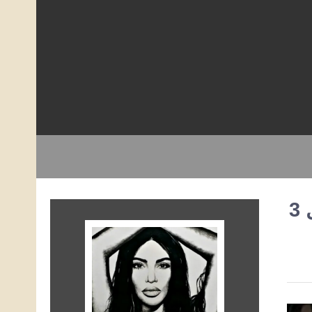
جاء كيم كارداشيان إلى محاكمة لصوص المجوهرات في قلادة مقابل 3