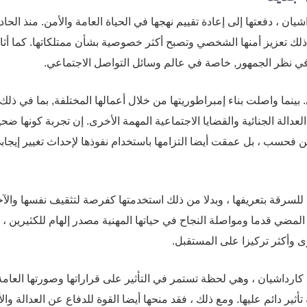
ية في حياة كارداشيان ، دفعتها إلى إعادة تقييم نهجها في الحياة العامة والأمن. منذ الحا
ذلك تعزيز أمنها الشخصي وتصبح أكثر خصوصية بشأن ممتلكاتها. كما أث
ي نظر الجمهور, خاصة في عالم وسائل التواصل الاجتماعي.
نما واصلت بناء إمبراطوريتها من خلال أعمالها المختلفة, بما في ذل
دالة الجنائية والقضايا الاجتماعية المهمة الأخرى. إن تجربة كونها ضحي
 فحسب ، بل عمقت أيضا التزامها باستخدام نفوذها لإحداث تغيير إيجا
لسرقة بتعريفها ، وبدلا من ذلك استخدمتها كفرصة لتثقيف نفسها والآ
المضي قدما ومواصلة النجاح في حياتها المهنية مصدر إلهام للكثيرين ، 
ى وأكثر تركيزا على المستقبل.
 حاسمة في حياة كيم كارداشيان ، وهي لحظة تستمر في التأثير على قراراتها وصورتها العام
ر دائم عليها. ومع ذلك ، فقد منحها أيضا القوة للدفاع عن العدالة والأ