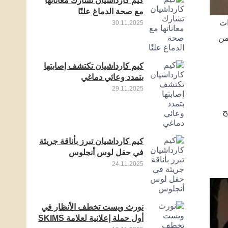
كيم كارداشيان تشارك معاناتها
مع صحة الدماغ علنًا
ات
30.11.2025
يان البالغ من
كيم كارداشيان تكتشف إصابتها
بتمدد وعائي دماغي
29.11.2025
ح
كيم كارداشيان تبرز بأناقة جريئة
في حفل لوس أنجلوس
24.11.2025
نورث ويست تخطف الأنظار في
أول حملة إعلانية لعلامة SKIMS