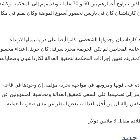
على 12 من أصل 17 مشتبها بهم ، معظمهم من كبار السن الذين تتراوح أعمارهم بين 60 و 70 عاما ، وتقديمهم إلى المحكمة.
أن كارداشيان كان في باريس لحضور أسبوع الموضة وكان يقيم في مكا
ارداشيان وجدولها الشخصي. كانوا أيضا على دراية بميلها لارتداء
ة عالية المخاطر. لم تكن الجريمة مجرد سرقة; كان جريئا, اعتداء محسو
, يتم تعيين إجراءات المحكمة لتحقيق العدالة لكارداشيان وضحايا هذ
هادة على قوتها ومرونتها في مواجهة تجربة مؤلمة. إن وجودها في قاعة
، يرمز إلى تصميمها على السعي لتحقيق العدالة ومحاسبة المسؤولين عن
النفس والقتال من أجل العدالة ، بغض النظر عن مدى صعوبة العملية.
 جديد