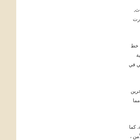
دث,
ارت
ك خط
ة
بي في
خرين
مما
ة. كما
من ،