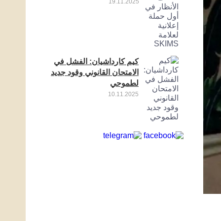
19.11.2025
كيم كارداشيان: الفشل في
الامتحان القانوني وقود جديد
لطموحي
10.11.2025