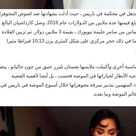
مذهل في محكمة في باريس ، حيث أدلت بشهادتها ضد لصوص المجوهر
المزعومين المتورطين في سرقة مجوهراتها الماسية التي تبلغ قيمتها عدة ملايين من الدولارات عام 2016. وصل كارداش
العمر 44 عاما إلى قاعة المحكمة مرتديا عقدا فاخرا من الألماس من سامر حليمة نيويورك ، بقيمة 3 ملايين دولار. تم تزيين القلادة
المصنوعة من الذهب الأبيض عيار 18 قيراطا بـ 80 ماسة ، بما في ذلك حجر مركزي على شكل كمثرى يزن 10.13 قيراطا مثيرا
ماسية أخرى وأكملت ملابسها بفستان بليزر عتيق من جون جاليانو ، ينض
جيه الأنظار لخياراتها في الموضة فحسب ، بل أيضا لأهمية القضية
راد المتهمين بتدبير سرقة مجوهراتها خلال أسبوع الموضة في باريس في